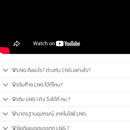
💡LNG คืออะไร? ต่างกับ CNG อย่างไร?
💡เติมก๊าซ LNG ได้ที่ไหน?
💡เติม LNG 1 ถัง วิ่งได้กี่ กม.?
💡มาตรฐานอุปกรณ์, เทคโนโลยี LNG
💡ข้อดีของรถบรรทุก LNG ?