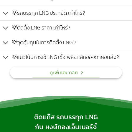
💡รถบรรทุก LNG ประหยัด เท่าไหร่?
💡ติดตั้ง LNG ราคา เท่าไหร่?
💡จุดคุ้มทุนในการติดตั้ง LNG ?
💡แนวโน้มการใช้ LNG เชื้อเพลิงหลักของภาคขนส่ง?
ดูเพิ่มเติมคลิก
ติดแก๊ส รถบรรทุก LNG
กับ หงษ์ทองเอ็นเนอร์จี้