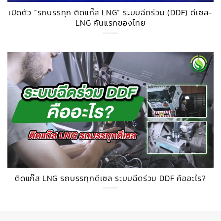
เปิดตัว “รถบรรทุก ติดแก๊ส LNG” ระบบฉีดร่วม (DDF) ดีเซล-
LNG คันแรกของไทย
ติดแก๊ส LNG รถบรรทุกดีเซล ระบบฉีดร่วม DDF คืออะไร?