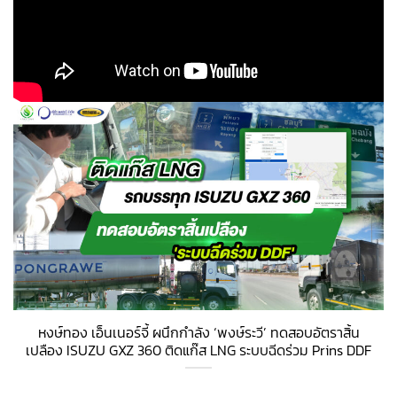
หงษ์ทอง เอ็นเนอร์จี้ ผนึกกำลัง ‘พงษ์ระวี’ ทดสอบอัตราสิ้น
เปลือง ISUZU GXZ 360 ติดแก๊ส LNG ระบบฉีดร่วม Prins DDF