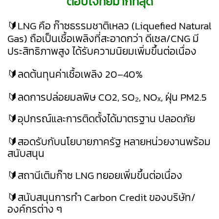
ตอบโจทย์มากที่สุด
🔰LNG คือ ก๊าซธรรมชาติเหลว (Liquefied Natural
Gas) ถือเป็นเชื้อเพลิงที่สะอาดกว่า ดีเซล/CNG มี
ประสิทธิภาพสูง ได้รับความนิยมเพิ่มขึ้นต่อเนื่อง
🔰ลดต้นทุนค่าเชื้อเพลิง 20–40%
🔰ลดการปล่อยมลพิษ CO2, SO₂, NOₓ, ฝุ่น PM2.5
🔰อุปกรณ์และการติดตั้งได้มาตรฐาน ปลอดภัย
🔰สอดรับกับนโยบายภาครัฐ หลายหน่วยงานพร้อม
สนับสนุน
🔰สถานีเติมก๊าซ LNG ทยอยเพิ่มขึ้นต่อเนื่อง
🔰สนับสนุนการทำ Carbon Credit ของบริษัท/
องค์กรต่าง ๆ