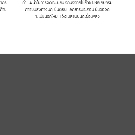
ลากร
คำแนะนำในการจดทะเบียน รถบรรทุกใช้ก๊าซ LNG กับกรม
ก๊าซ
การขนส่งทางบก, ขั้นตอน, เอกสารประกอบ ยื่นขอจด
ทะเบียนรถใหม่, แจ้งเปลี่ยนชนิดเชื้อเพลิง